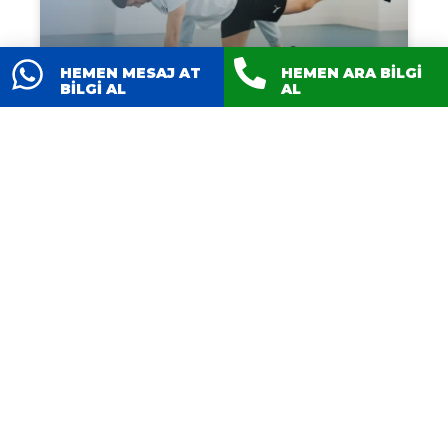
HEMEN MESAJ AT
HEMEN ARA BİLGİ
BİLGİ AL
AL
Fizyoterapi ve
Rehabilitasyon: Bel Fıtığı
ve Diğer Fizik Tedavi
Yöntemleri
Fizyoterapi ve Rehabilitasyon Nedir? Hangi
Hastalıklarda Uygulanır? Fizyoterapi,
yaralanmalar, ameliyatlar veya kronik
hastalıklar sonucunda kaybedilen vücut
fonksiyonlarını yeniden kazanmayı amaçlar.
Bel fıtığı, kas ve sinir yaralanmaları gibi birçok
rahatsızlıkta fizyoterapi etkili bir tedavi
yöntemidir. Fizyoterapist Nedir ve
Rehabilitasyonun Önemi Fizyoterapist, kas-
iskelet sistemi, sinir sistemi ve solunum