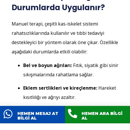
Durumlarda Uygulanır?
Manuel terapi, çeşitli kas-iskelet sistemi
rahatsızlıklarında kullanılır ve tıbbi tedaviyi
destekleyici bir yöntem olarak öne çıkar. Özellikle
aşağıdaki durumlarda etkili olabilir:
Bel ve boyun ağrıları:
Fıtık, siyatik gibi sinir
sıkışmalarında rahatlama sağlar.
Eklem sertlikleri ve kireçlenme:
Hareket
kısıtlılığı ve ağrıyı azaltır.
Spor yaralanmaları:
Kas ve eklem
HEMEN MESAJ AT
HEMEN ARA BİLGİ
BİLGİ AL
AL
yaralanmalarında iyileşme sürecini
hızlandırır.