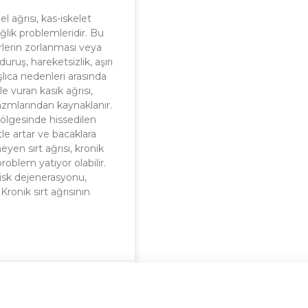
el ağrısı, kas-iskelet
lık problemleridir. Bu
rlerin zorlanması veya
uruş, hareketsizlik, aşırı
şlıca nedenleri arasında
e vuran kasık ağrısı,
pazmlarından kaynaklanır.
 bölgesinde hissedilen
tle artar ve bacaklara
yen sırt ağrısı, kronik
roblem yatıyor olabilir.
disk dejenerasyonu,
ronik sırt ağrısının