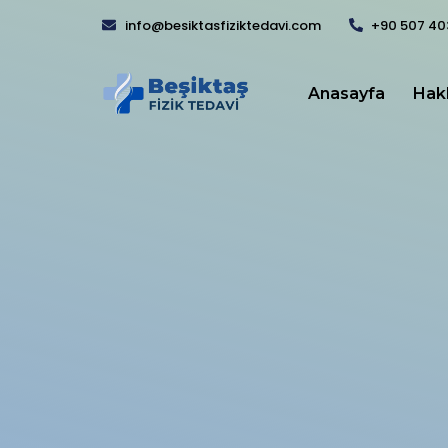
info@besiktasfiziktedavi.com
+90 507 40
Anasayfa
Hak