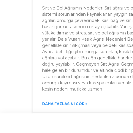
Sırt ve Bel Ağrısının Nedenleri Sırt ağrısı ve b
sistemi sorunlarından kaynaklanan yaygın sağ
ağrılar, omurga çevresindeki kas, bağ ve sini
hasar görmesi sonucu ortaya çıkabilir. Yanlış d
yük kaldırma ve stres, sırt ve bel ağrısının ba
yer alır. Bele Vuran Kasık Ağrısı Nedenleri Bel
genellikle sinir sıkışması veya beldeki kas s
Ayrıca bel fıtığı gibi omurga sorunları, kasık
ağrılara yol açabilir. Bu ağrı genellikle hareke
doğru yayılabilir. Geçmeyen Sırt Ağrısı Geçme
hale gelen bir durumdur ve altında ciddi bir p
Uzun süreli sırt ağrısının nedenleri arasında 
omurga kayması veya kas spazmları yer alır. K
kesin nedeni mutlaka uzman
DAHA FAZLASINI GÖR »
Eylül 8, 2024